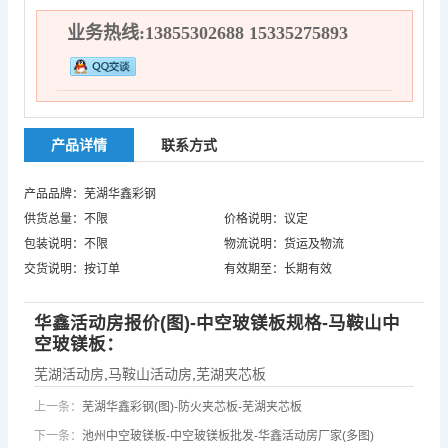
业务热线:13855302688 15335275893
产品详情
联系方式
产品品牌：芜湖华鑫彩钢
供货总量：不限
价格说明：议定
包装说明：不限
物流说明：货运及物流
交货说明：按订单
有效期至：长期有效
华鑫活动房报价(图)-中空玻镁板规格-马鞍山中
空玻镁板：
芜湖活动房
,
马鞍山活动房
,
芜湖夹芯板
上一条：
芜湖华鑫彩钢(图)-防火夹芯板-芜湖夹芯板
下一条：
池州中空玻镁板-中空玻镁板批发-华鑫活动房厂家(多图)